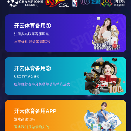
高压喷雾除臭华体会官方网页版_华体会
（中国）特点：
雾细：高压微雾喷雾咀每秒能产生50
亿个雾滴，雾滴的直径仅为3~10&mu;m,尤
如山中云雾，除臭/降温效果好。
节能：雾化1公升水只需消耗6W功
率，是传统电热喷雾华体会官方网页版_华
体会（中国）的百分之一，是离心式或气
水混合式降温系统的十分之一。
可靠：高压微雾降温系统主机采用工