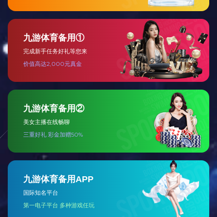
业型柱塞泵，可24小时长期连续运转，喷
头及水雾分配器无动力易损部件，在高粉
尘环境中也不损坏。
系统降温效率高，在室内有明显感
觉，即使在空调箱内，效率也高达90以
上，是其它等焓系统所无法做到的。
卫生：高压微雾系统的水采用密封非
循环使用的，不会导致细菌的繁殖。喷雾
范围从10kg--1500kg/h内分多档型号可任
意选择，即可选 择开/关控制模式，也可接
受0～10V/4～20mA调节或分级分路调节，
从而满足用户多种多样的要求！
上海凌角喷雾华体会官方网页版_华体会
（中国）用途：
除臭：屠宰场/垃圾场/填埋场/生活垃圾