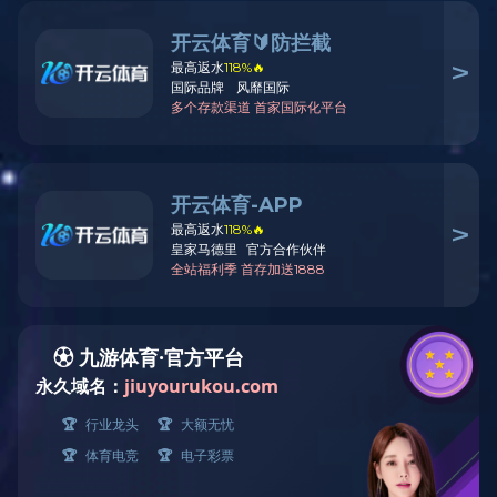
公司名：
华体会官方网页版_华体会（中国）
联系人：
邵海
手机：
13681831366
电话：
021-33502070
网址：
/
地址：
上海市金山区亭卫公路2285号11幢三楼
分享：
下一条：
化工厂喷雾除臭消毒
关键词：
产品介绍
上海凌角喷雾除臭华体会官方网页
版_华体会（中国）